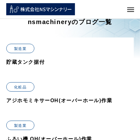
nsmachineryのブログ一覧
製造業
貯蔵タンク据付
化粧品
アジホモミキサーOH(オーバーホール)作業
製造業
ふるい機 OH(オーバーホール)作業